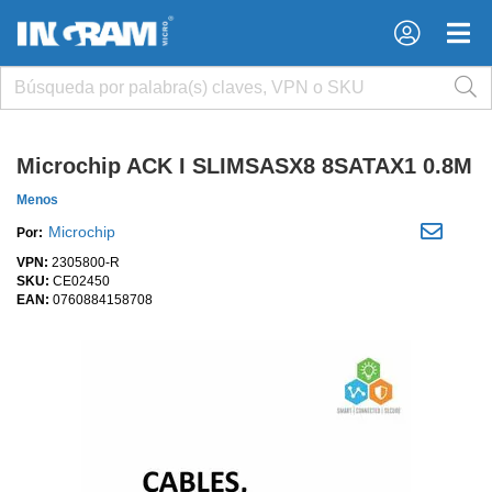
×
×
Microchip ACK I SLIMSASX8 8SATAX1 0.8M
Menos
Microchip
Por:
VPN:
2305800-R
SKU:
CE02450
EAN:
0760884158708