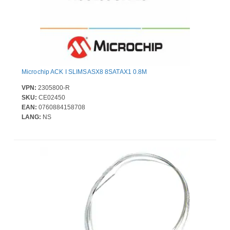
Microchip ACK I SLIMSASX8 8SATAX1 0.8M
VPN:
2305800-R
SKU:
CE02450
EAN:
0760884158708
LANG:
NS