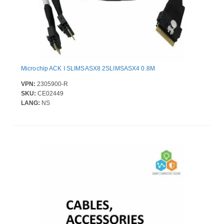
Microchip ACK I SLIMSASX8 2SLIMSASX4 0.8M
VPN:
2305900-R
SKU:
CE02449
LANG:
NS