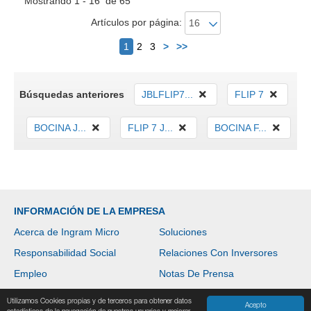
Mostrando 1 - 16 de 65
Artículos por página:
Siguiente
1
2
3
>
>>
Búsquedas anteriores
JBLFLIP7...
FLIP 7
BOCINA J...
FLIP 7 J...
BOCINA F...
INFORMACIÓN DE LA EMPRESA
Acerca de Ingram Micro
Soluciones
Responsabilidad Social
Relaciones Con Inversores
Empleo
Notas De Prensa
Utilizamos Cookies propias y de terceros para obtener datos
Acepto
TIENDA INGRAM MICRO