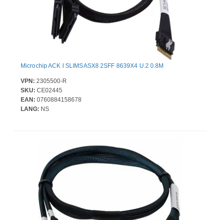
Microchip ACK I SLIMSASX8 2SFF 8639X4 U.2 0.8M
VPN:
2305500-R
SKU:
CE02445
EAN:
0760884158678
LANG:
NS