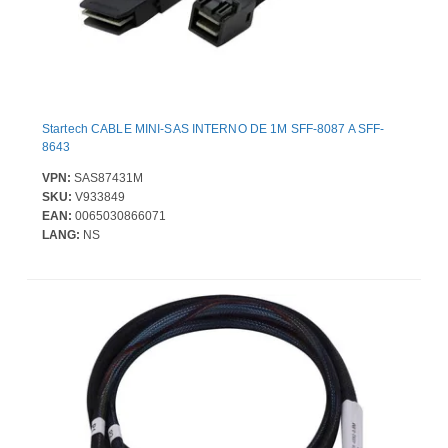
Startech CABLE MINI-SAS INTERNO DE 1M SFF-8087 A SFF-
8643
VPN:
SAS87431M
SKU:
V933849
EAN:
0065030866071
LANG:
NS