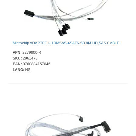
Microchip ADAPTEC I-HDMSAS-4SATA-SB.8M HD SAS CABLE
VPN:
2279800-R
SKU:
2961475
EAN:
0760884157046
LANG:
NS