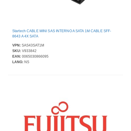
Startech CABLE MINI SAS INTERNO A SATA 1M CABLE SFF-
8643 A 4X SATA
VPN:
SAS43SAT1M
SKU:
V933842
EAN:
0065030866095
LANG:
NS