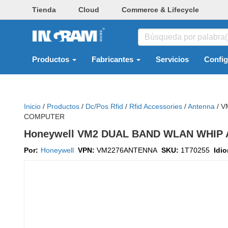
Tienda
Cloud
Commerce & Lifecycle
Productos
Fabricantes
Servicios
Confi
Inicio
/
Productos
/
Dc/pos Rfid
/
Rfid Accessories
/
Antenna
/
V
COMPUTER
Honeywell VM2 DUAL BAND WLAN WHIP
Por:
Honeywell
VPN:
VM2276ANTENNA
SKU:
1T70255
Idi