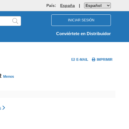
País:
España
|
INICIAR SESIÓN
Conviértete en Distribuidor
E-MAIL
IMPRIMIR
R
Menos
s