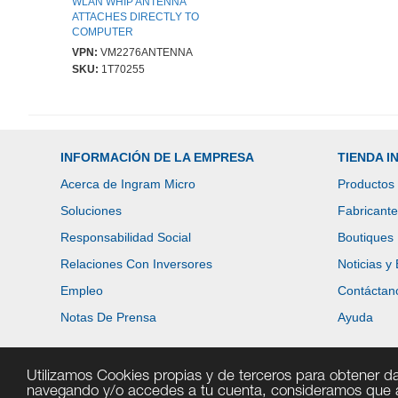
WLAN WHIP ANTENNA
ATTACHES DIRECTLY TO
COMPUTER
VPN:
VM2276ANTENNA
SKU:
1T70255
INFORMACIÓN DE LA EMPRESA
TIENDA 
Acerca de Ingram Micro
Productos
Soluciones
Fabricant
Responsabilidad Social
Boutiques
Relaciones Con Inversores
Noticias y
Empleo
Contáctan
Notas De Prensa
Ayuda
Utilizamos Cookies propias y de terceros para obtener da
navegando y/o accedes a tu cuenta, consideramos que a
Copyright © 2026 Ingram Micro Inc. Todos los derechos reservados.