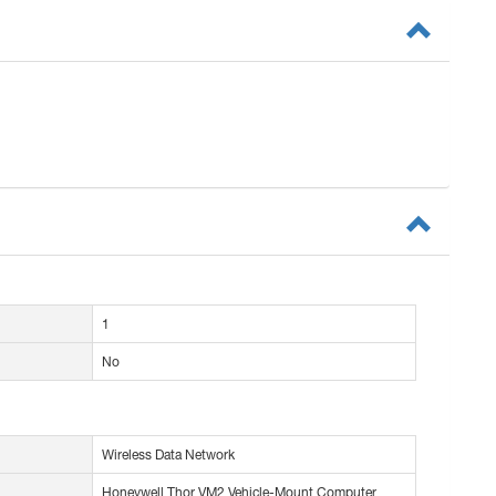
1
No
Wireless Data Network
Honeywell Thor VM2 Vehicle-Mount Computer