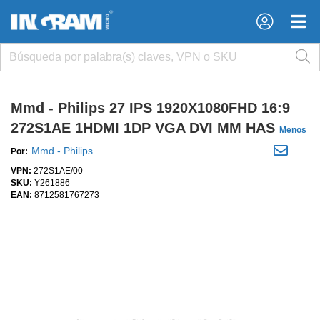
×
×
Mmd - Philips 27 IPS 1920X1080FHD 16:9
272S1AE 1HDMI 1DP VGA DVI MM HAS
Menos
Mmd - Philips
Por:
VPN:
272S1AE/00
SKU:
Y261886
EAN:
8712581767273