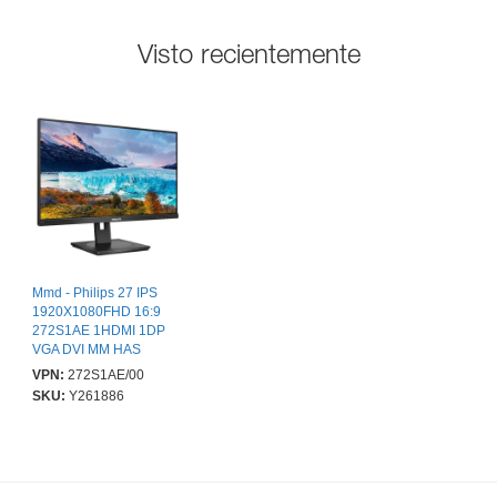
Visto recientemente
Mmd - Philips 27 IPS
1920X1080FHD 16:9
272S1AE 1HDMI 1DP
VGA DVI MM HAS
VPN:
272S1AE/00
SKU:
Y261886