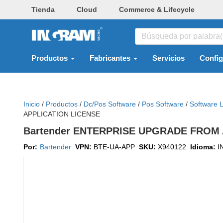
Tienda
Cloud
Commerce & Lifecycle
Productos
Fabricantes
Servicios
Confi
Inicio
/
Productos
/
Dc/pos Software
/
Pos Software
/
Software L
APPLICATION LICENSE
Bartender ENTERPRISE UPGRADE FROM
Por:
Bartender
VPN:
BTE-UA-APP
SKU:
X940122
Idioma:
I