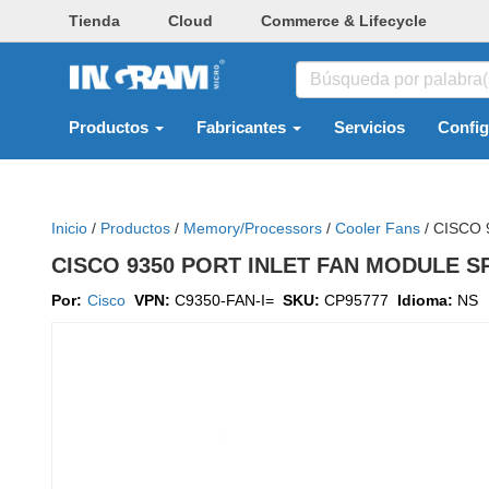
Tienda
Cloud
Commerce & Lifecycle
Productos
Fabricantes
Servicios
Confi
Inicio
/
Productos
/
Memory/processors
/
Cooler Fans
/
CISCO 
CISCO 9350 PORT INLET FAN MODULE 
Por:
Cisco
VPN:
C9350-FAN-I=
SKU:
CP95777
Idioma:
NS