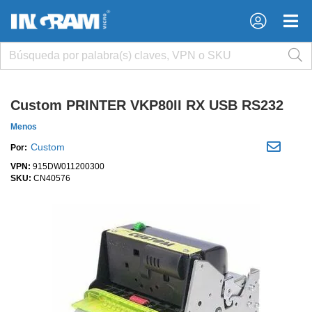
×
×
Custom PRINTER VKP80II RX USB RS232
Menos
Custom
Por:
VPN:
915DW011200300
SKU:
CN40576