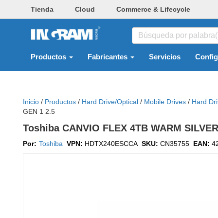
Tienda
Cloud
Commerce & Lifecycle
Productos
Fabricantes
Servicios
Confi
Inicio
/
Productos
/
Hard Drive/optical
/
Mobile Drives
/
Hard Dr
GEN 1 2.5
Toshiba CANVIO FLEX 4TB WARM SILVER
Por:
Toshiba
VPN:
HDTX240ESCCA
SKU:
CN35755
EAN:
4