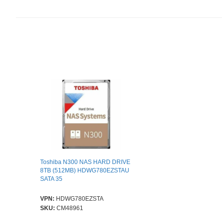
Toshiba N300 NAS HARD DRIVE
8TB (512MB) HDWG780EZSTAU
SATA 35
VPN:
HDWG780EZSTA
SKU:
CM48961