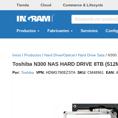
Tienda
Cloud
Commerce & Lifecycle
Productos
Fabricantes
Servicios
Confi
Inicio
/
Productos
/
Hard Drive/optical
/
Hard Drive Sata
/
N300
Toshiba N300 NAS HARD DRIVE 8TB (5
Por:
Toshiba
VPN:
HDWG780EZSTA
SKU:
CM48961
EAN:
4