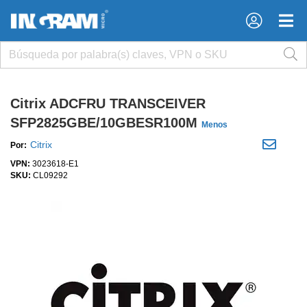
×
×
Citrix ADCFRU TRANSCEIVER
SFP2825GBE/10GBESR100M
Menos
Citrix
Por:
VPN:
3023618-E1
SKU:
CL09292