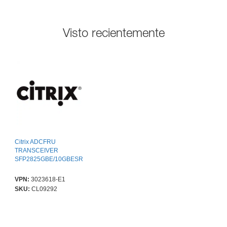
Visto recientemente
Citrix ADCFRU
TRANSCEIVER
SFP2825GBE/10GBESR100M
VPN:
3023618-E1
SKU:
CL09292