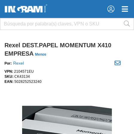
×
×
Rexel DEST.PAPEL MOMENTUM X410
EMPRESA
Menos
Rexel
Por:
VPN:
2104571EU
SKU:
CK43134
EAN:
5028252523240