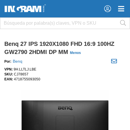
×
×
Benq 27 IPS 1920X1080 FHD 16:9 100HZ
GW2790 2HDMI DP MM
Menos
Benq
Por:
VPN:
9H.LLTLJ.LBE
SKU:
CJ78657
EAN:
4718755093050