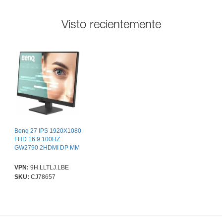
Visto recientemente
Benq 27 IPS 1920X1080
FHD 16:9 100HZ
GW2790 2HDMI DP MM
VPN:
9H.LLTLJ.LBE
SKU:
CJ78657