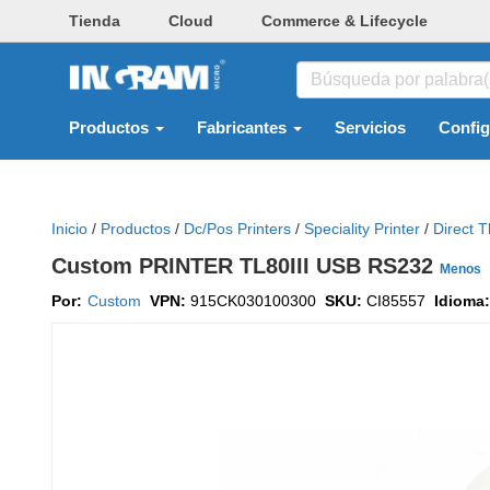
Tienda
Cloud
Commerce & Lifecycle
Productos
Fabricantes
Servicios
Confi
Inicio
/
Productos
/
Dc/pos Printers
/
Speciality Printer
/
Direct T
Custom PRINTER TL80III USB RS232
Menos
Por:
Custom
VPN:
915CK030100300
SKU:
CI85557
Idioma