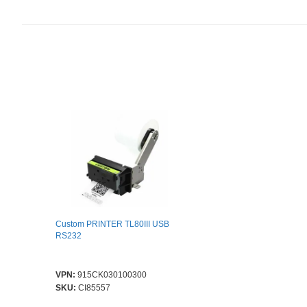
Custom PRINTER TL80III USB
RS232
VPN:
915CK030100300
SKU:
CI85557