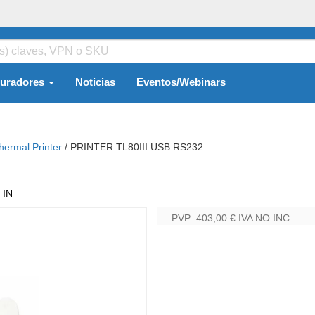
guradores
Noticias
Eventos/Webinars
hermal Printer
/
PRINTER TL80III USB RS232
:
IN
PVP: 403,00 €
IVA NO INC.