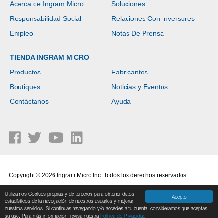
Acerca de Ingram Micro
Soluciones
Responsabilidad Social
Relaciones Con Inversores
Empleo
Notas De Prensa
TIENDA INGRAM MICRO
Productos
Fabricantes
Boutiques
Noticias y Eventos
Contáctanos
Ayuda
Copyright © 2026 Ingram Micro Inc. Todos los derechos reservados.
Política de Privacidad
|
Términos de Uso
Utilizamos Cookies propias y de terceros para obtener datos
Acepto
estadísticos de la navegación de nuestros usuarios y mejorar
nuestros servicios. Si continuas navegando y/o accedes a tu cuenta, consideramos que aceptas
su uso. Para más información, revisa nuestra
Política de Privacidad.