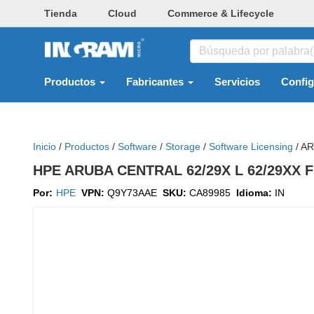
Tienda
Cloud
Commerce & Lifecycle
Productos
Fabricantes
Servicios
Confi
Inicio
/
Productos
/
Software
/
Storage
/
Software Licensing
/
AR
HPE ARUBA CENTRAL 62/29X L 62/29XX F
Por:
HPE
VPN:
Q9Y73AAE
SKU:
CA89985
Idioma:
IN