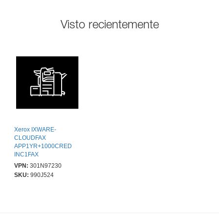
Visto recientemente
Xerox IXWARE-
CLOUDFAX
APP1YR+1000CRED
INC1FAX
TOMAIL20MAIL/F XE
VPN:
301N97230
OFAX
SKU:
990J524