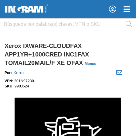
×
×
Xerox IXWARE-CLOUDFAX
APP1YR+1000CRED INC1FAX
TOMAIL20MAIL/F XE OFAX
Menos
Xerox
Por:
VPN:
301N97230
SKU:
990J524