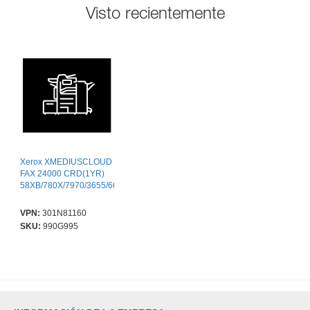
Visto recientemente
Xerox XMEDIUSCLOUD
FAX 24000 CRD(1YR)
58XB/780X/7970/3655/6655/CQ/59XX
VPN:
301N81160
SKU:
990G995