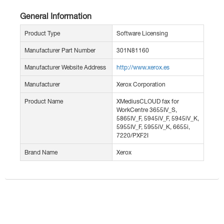
General Information
Product Type
Software Licensing
Manufacturer Part Number
301N81160
Manufacturer Website Address
http://www.xerox.es
Manufacturer
Xerox Corporation
Product Name
XMediusCLOUD fax for
WorkCentre 3655IV_S,
5865IV_F, 5945iV_F, 5945iV_K,
5955IV_F, 5955iV_K, 6655i,
7220/PXF2I
Brand Name
Xerox