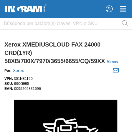
×
×
Xerox XMEDIUSCLOUD FAX 24000
CRD(1YR)
58XB/780X/7970/3655/6655/CQ/59XX
Menos
Xerox
Por:
VPN:
301N81160
SKU:
990G995
EAN:
0095205831696