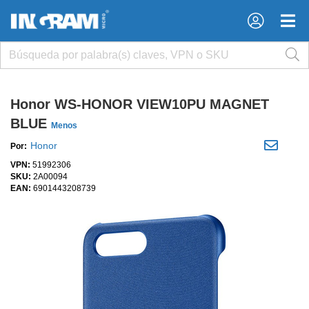
×
×
Honor WS-HONOR VIEW10PU MAGNET
BLUE
Menos
Honor
Por:
VPN:
51992306
SKU:
2A00094
EAN:
6901443208739