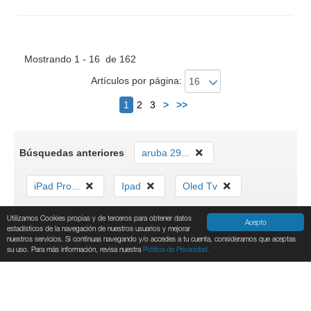
Mostrando 1 - 16 de 162
Artículos por página:
Siguiente
1
2
3
>
>>
Búsquedas anteriores
aruba 29...
iPad Pro...
Ipad
Oled Tv
Utilizamos Cookies propias y de terceros para obtener datos
RAZER BL...
Acepto
estadísticos de la navegación de nuestros usuarios y mejorar
nuestros servicios. Si continuas navegando y/o accedes a tu cuenta, consideramos que aceptas
su uso. Para más información, revisa nuestra
Política de Privacidad.
INFORMACIÓN DE LA EMPRESA