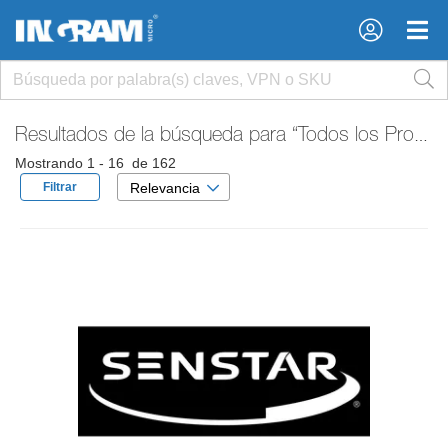
×
×
Resultados de la búsqueda para
“Todos los Productos”
Mostrando 1 - 16 de 162
Filtrar
Relevancia