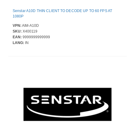
Senstar A10D THIN CLIENT TO DECODE UP TO 60 FPS AT
1080P
VPN:
AIM-A10D
SKU:
X400119
EAN:
9999999999999
LANG:
IN