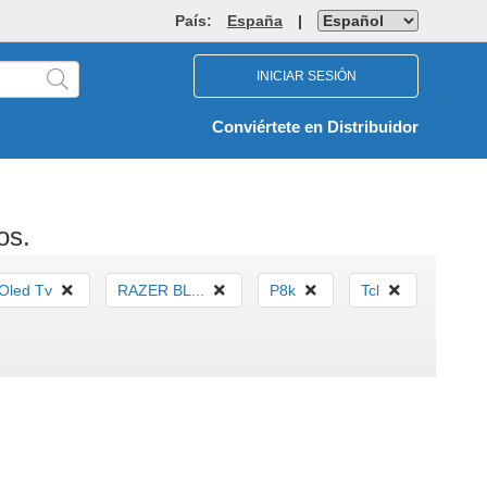
País:
España
|
INICIAR SESIÓN
Conviértete en Distribuidor
os.
Oled Tv
RAZER BL...
P8k
Tcl