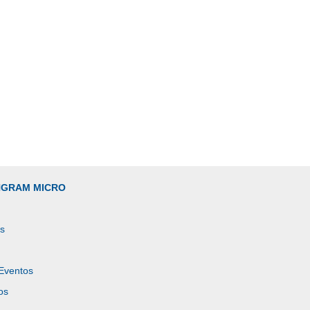
INGRAM MICRO
es
 Eventos
os