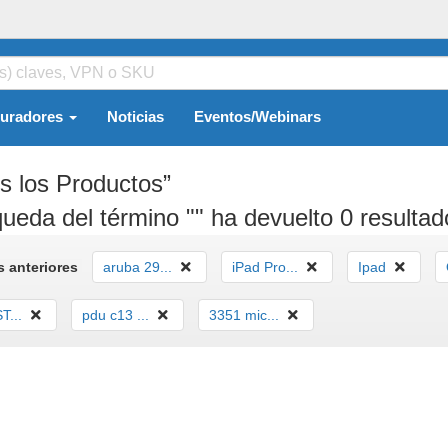
guradores
Noticias
Eventos/Webinars
s los Productos”
ueda del término "" ha devuelto 0 resultad
 anteriores
aruba 29...
iPad Pro...
Ipad
T...
pdu c13 ...
3351 mic...