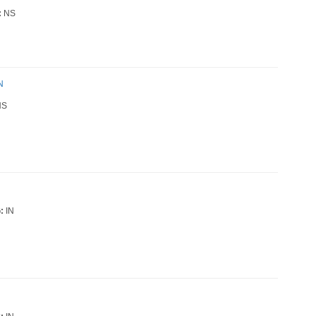
:
NS
N
S
:
IN