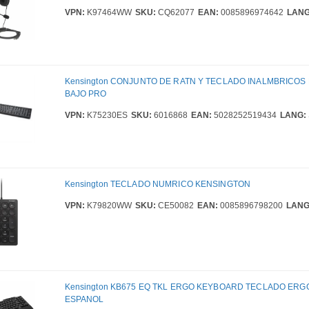
VPN:
K97464WW
SKU:
CQ62077
EAN:
0085896974642
LANG
Kensington CONJUNTO DE RATN Y TECLADO INALMBRICOS 
BAJO PRO
VPN:
K75230ES
SKU:
6016868
EAN:
5028252519434
LANG:
Kensington TECLADO NUMRICO KENSINGTON
VPN:
K79820WW
SKU:
CE50082
EAN:
0085896798200
LANG
Kensington KB675 EQ TKL ERGO KEYBOARD TECLADO ERG
ESPANOL