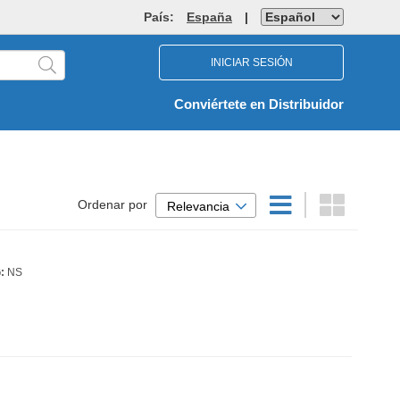
País:
España
|
INICIAR SESIÓN
Conviértete en Distribuidor
Ordenar por
Relevancia
:
NS