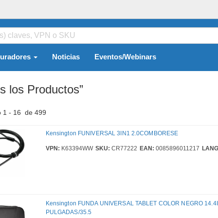
guradores
Noticias
Eventos/Webinars
s los Productos”
 1 - 16 de 499
Kensington FUNIVERSAL 3IN1 2.0COMBORESE
VPN:
K63394WW
SKU:
CR77222
EAN:
0085896011217
LANG
Kensington FUNDA UNIVERSAL TABLET COLOR NEGRO 14.4I
PULGADAS/35.5