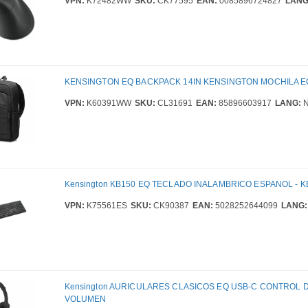
VPN:
K72482WW
SKU:
CK77595
EAN:
0085896724827
LANG
KENSINGTON EQ BACKPACK 14IN KENSINGTON MOCHILA EQ
VPN:
K60391WW
SKU:
CL31691
EAN:
85896603917
LANG:
N
Kensington KB150 EQ TECLADO INALAMBRICO ESPANOL - 
VPN:
K75561ES
SKU:
CK90387
EAN:
5028252644099
LANG:
Kensington AURICULARES CLASICOS EQ USB-C CONTROL 
VOLUMEN