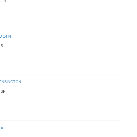
:
IN
 14IN
S
KENSINGTON
SP
DE