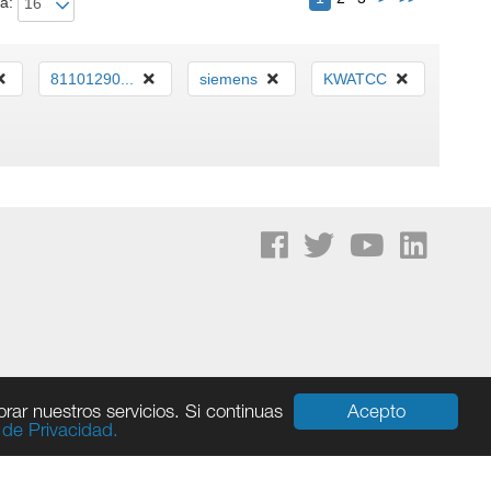
a:
81101290...
siemens
KWATCC
Acepto
rar nuestros servicios. Si continuas
a de Privacidad.