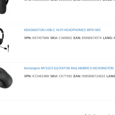
KENSINGTON USB-C HI-FI HEADPHONES WITH MIC
VPN:
K97457WW
SKU:
CA69662
EAN:
85896974574
LANG:
I
Kensington MY310S EQ RATON INALAMBRICO KENSINGTON
VPN:
K72481WW
SKU:
CK77592
EAN:
0085896724810
LANG