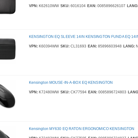
VPN:
K62610WW
SKU:
6016104
EAN:
0085896626107
LANG
KENSINGTON EQ SLEEVE 14IN KENSINGTON FUNDA EQ 14I
VPN:
K60394WW
SKU:
CL31693
EAN:
85896603948
LANG:
N
Kensington MOUSE-IN-A-BOX EQ KENSINGTON
VPN:
K72480WW
SKU:
CK77594
EAN:
0085896724803
LANG
Kensington MY630 EQ RATON ERGONOMICO KENSINGTON