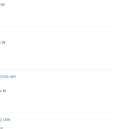
SP
:
IN
TON HIFI
:
IN
 16IN
S