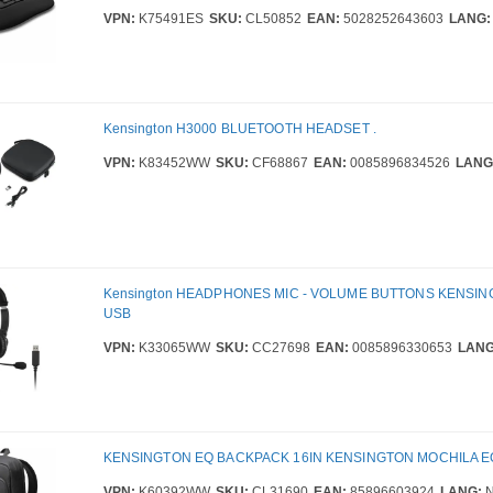
VPN:
K75491ES
SKU:
CL50852
EAN:
5028252643603
LANG:
Kensington H3000 BLUETOOTH HEADSET .
VPN:
K83452WW
SKU:
CF68867
EAN:
0085896834526
LANG
Kensington HEADPHONES MIC - VOLUME BUTTONS KENSING
USB
VPN:
K33065WW
SKU:
CC27698
EAN:
0085896330653
LANG
KENSINGTON EQ BACKPACK 16IN KENSINGTON MOCHILA EQ
VPN:
K60392WW
SKU:
CL31690
EAN:
85896603924
LANG:
N