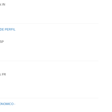
:
IN
DE PERFIL
SP
:
FR
ONOMICO -