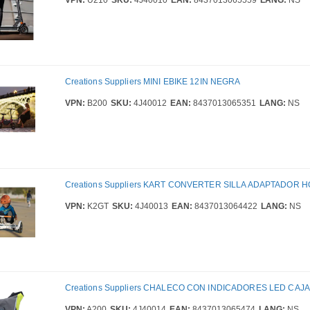
Creations Suppliers MINI EBIKE 12IN NEGRA
VPN:
B200
SKU:
4J40012
EAN:
8437013065351
LANG:
NS
Creations Suppliers KART CONVERTER SILLA ADAPTADOR 
VPN:
K2GT
SKU:
4J40013
EAN:
8437013064422
LANG:
NS
Creations Suppliers CHALECO CON INDICADORES LED CAJA
VPN:
A200
SKU:
4J40014
EAN:
8437013065474
LANG:
NS