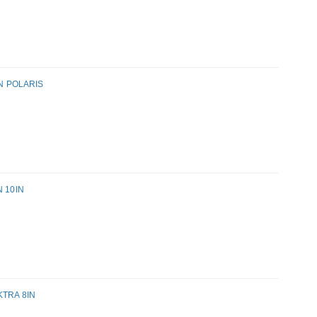
IN POLARIS
N 10IN
KTRA 8IN