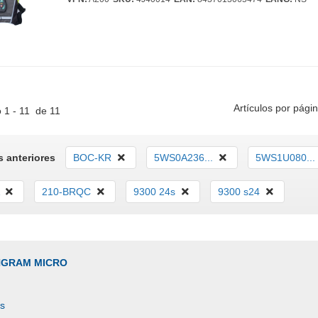
Artículos por págin
 1 - 11 de 11
 anteriores
BOC-KR
5WS0A236...
5WS1U080...
210-BRQC
9300 24s
9300 s24
INGRAM MICRO
es