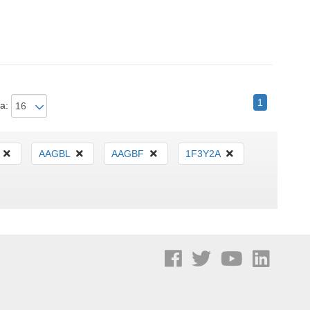
1
a:
AAGBL
AAGBF
1F3Y2A