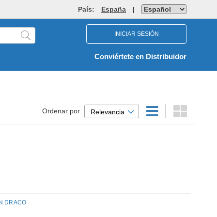
País:
España
|
INICIAR SESIÓN
Conviértete en Distribuidor
Ordenar por
Relevancia
5IN DRACO