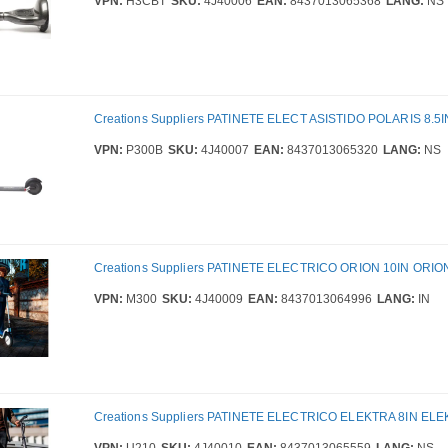
VPN:
H3CBT
SKU:
4J40006
EAN:
8437013065368
LANG:
NS
Creations Suppliers PATINETE ELECT ASISTIDO POLARIS 8.5
VPN:
P300B
SKU:
4J40007
EAN:
8437013065320
LANG:
NS
Creations Suppliers PATINETE ELECTRICO ORION 10IN ORIO
VPN:
M300
SKU:
4J40009
EAN:
8437013064996
LANG:
IN
Creations Suppliers PATINETE ELECTRICO ELEKTRA 8IN ELE
VPN:
U210
SKU:
4J40010
EAN:
8437013065559
LANG:
NS