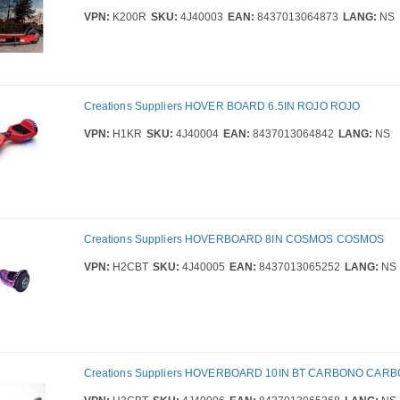
VPN:
K200R
SKU:
4J40003
EAN:
8437013064873
LANG:
NS
Creations Suppliers HOVER BOARD 6.5IN ROJO ROJO
VPN:
H1KR
SKU:
4J40004
EAN:
8437013064842
LANG:
NS
Creations Suppliers HOVERBOARD 8IN COSMOS COSMOS
VPN:
H2CBT
SKU:
4J40005
EAN:
8437013065252
LANG:
NS
Creations Suppliers HOVERBOARD 10IN BT CARBONO CAR