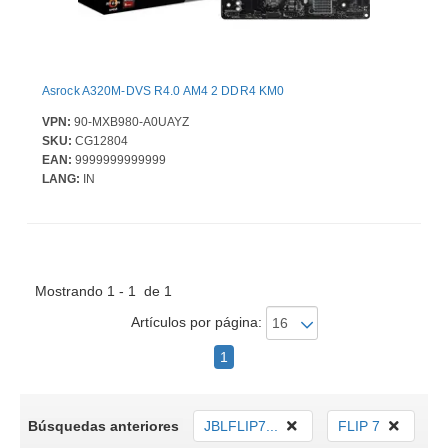
Asrock A320M-DVS R4.0 AM4 2 DDR4 KM0
VPN:
90-MXB980-A0UAYZ
SKU:
CG12804
EAN:
9999999999999
LANG:
IN
Mostrando 1 - 1 de 1
Artículos por página:
1
Búsquedas anteriores
JBLFLIP7...
FLIP 7