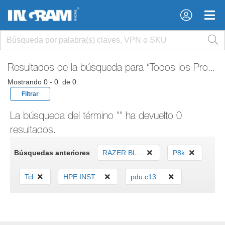
×
×
Resultados de la búsqueda para
“Todos los Productos”
Mostrando 0 - 0 de 0
Filtrar
La búsqueda del término "" ha devuelto 0
resultados.
Búsquedas anteriores
RAZER BL...
P8k
Tcl
HPE INST...
pdu c13 ...