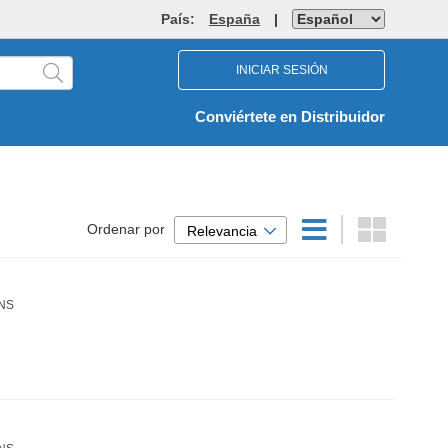
País:
España
|
INICIAR SESIÓN
Conviértete en Distribuidor
Ordenar por
Relevancia
NS