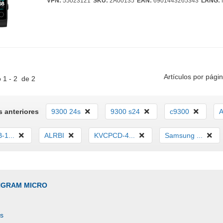
VPN:
55023121
SKU:
2A00135
EAN:
6901443265343
LANG:
Artículos por págin
 1 - 2 de 2
 anteriores
9300 24s
9300 s24
c9300
1...
ALRBI
KVCPCD-4...
Samsung ...
INGRAM MICRO
es