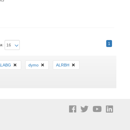
NS
1
a:
ALABG
dymo
ALRBH