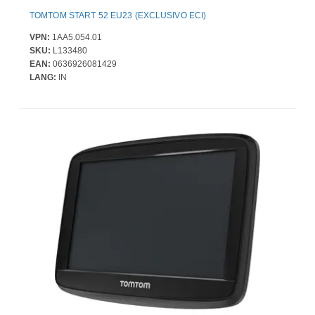
TOMTOM START 52 EU23 (EXCLUSIVO ECI)
VPN:
1AA5.054.01
SKU:
L133480
EAN:
0636926081429
LANG:
IN