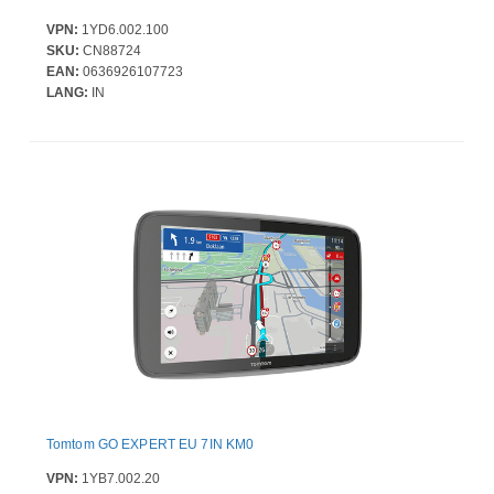
VPN:
1YD6.002.100
SKU:
CN88724
EAN:
0636926107723
LANG:
IN
Tomtom GO EXPERT EU 7IN KM0
VPN:
1YB7.002.20