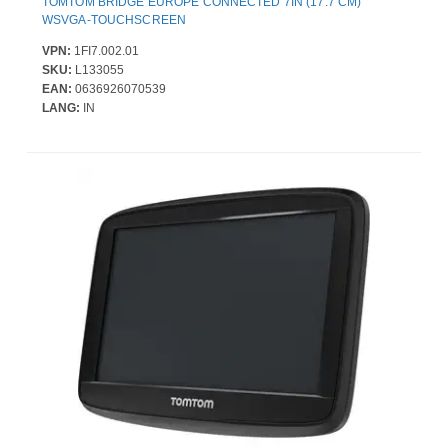
TOMTOM BRIDGE EUROPE CONNECTED 7IN (17.7 CM)
WSVGA-TOUCHSCREEN
VPN:
1FI7.002.01
SKU:
L133055
EAN:
0636926070539
LANG:
IN