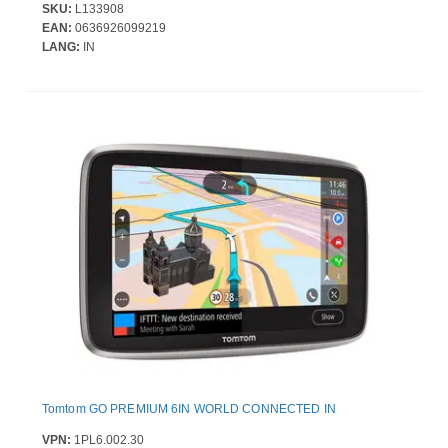
SKU:
L133908
EAN:
0636926099219
LANG:
IN
Tomtom GO PREMIUM 6IN WORLD CONNECTED IN
VPN:
1PL6.002.30