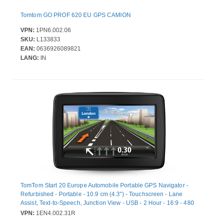
Tomtom GO PROF 620 EU GPS CAMION
VPN:
1PN6.002.06
SKU:
L133833
EAN:
0636926089821
LANG:
IN
TomTom Start 20 Europe Automobile Portable GPS Navigator -
Refurbished - Portable - 10.9 cm (4.3") - Touchscreen - Lane
Assist, Text-to-Speech, Junction View - USB - 2 Hour - 16:9 - 480
x 272
VPN:
1EN4.002.31R