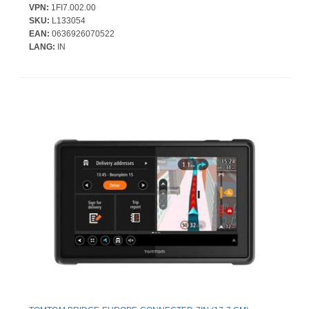
VPN:
1FI7.002.00
SKU:
L133054
EAN:
0636926070522
LANG:
IN