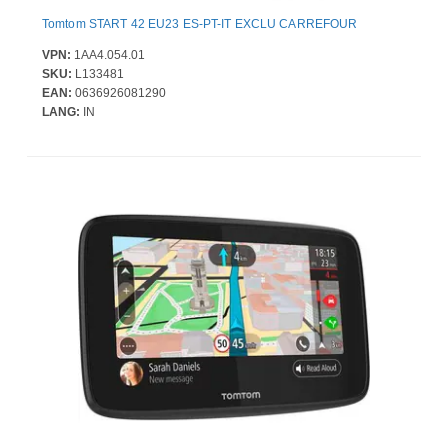
Tomtom START 42 EU23 ES-PT-IT EXCLU CARREFOUR
VPN:
1AA4.054.01
SKU:
L133481
EAN:
0636926081290
LANG:
IN