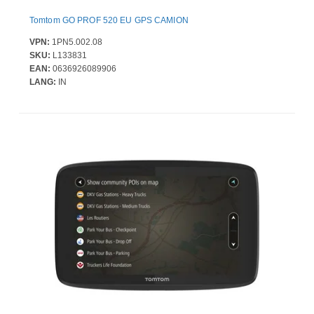
Tomtom GO PROF 520 EU GPS CAMION
VPN:
1PN5.002.08
SKU:
L133831
EAN:
0636926089906
LANG:
IN