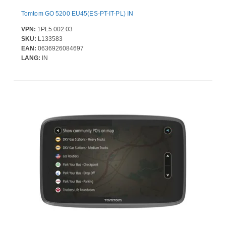
Tomtom GO 5200 EU45(ES-PT-IT-PL) IN
VPN:
1PL5.002.03
SKU:
L133583
EAN:
0636926084697
LANG:
IN