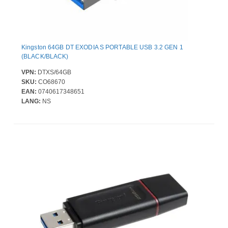
Kingston 64GB DT EXODIA S PORTABLE USB 3.2 GEN 1
(BLACK/BLACK)
VPN:
DTXS/64GB
SKU:
CO68670
EAN:
0740617348651
LANG:
NS