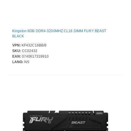
Kingston 8GB DDR4-3200MHZ CL16 DIMM FURY BEAST
BLACK
VPN:
KF432C16BB/8
SKU:
CC02432
EAN:
0740617319910
LANG:
NS