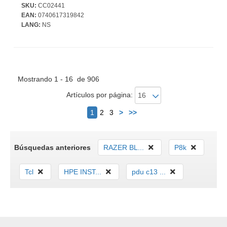
SKU:
CC02441
EAN:
0740617319842
LANG:
NS
Mostrando 1 - 16 de 906
Artículos por página:
Siguiente
1
2
3
>
>>
Búsquedas anteriores
RAZER BL...
P8k
Tcl
HPE INST...
pdu c13 ...