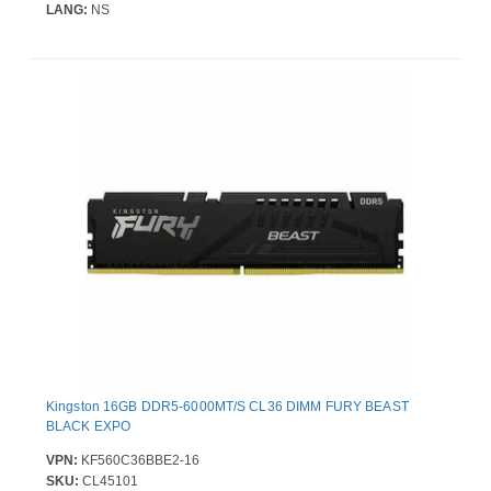
LANG:
NS
Kingston 16GB DDR5-6000MT/S CL36 DIMM FURY BEAST
BLACK EXPO
VPN:
KF560C36BBE2-16
SKU:
CL45101