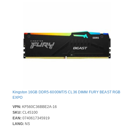
Kingston 16GB DDR5-6000MT/S CL36 DIMM FURY BEAST RGB
EXPO
VPN:
KF560C36BBE2A-16
SKU:
CL45100
EAN:
0740617345919
LANG:
NS