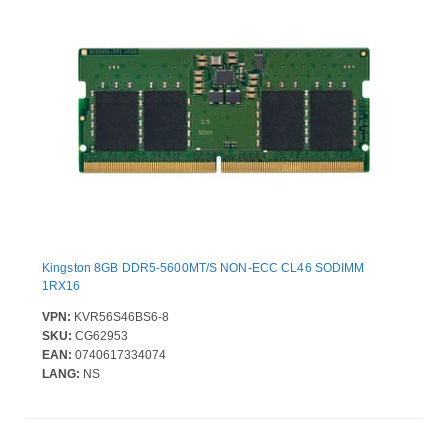
Kingston 8GB DDR5-5600MT/S NON-ECC CL46 SODIMM
1RX16
VPN:
KVR56S46BS6-8
SKU:
CG62953
EAN:
0740617334074
LANG:
NS