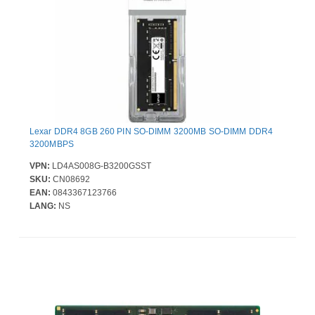
Lexar DDR4 8GB 260 PIN SO-DIMM 3200MB SO-DIMM DDR4
3200MBPS
VPN:
LD4AS008G-B3200GSST
SKU:
CN08692
EAN:
0843367123766
LANG:
NS