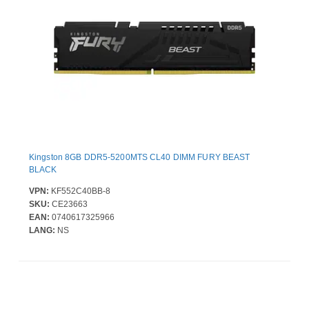
Kingston 8GB DDR5-5200MTS CL40 DIMM FURY BEAST
BLACK
VPN:
KF552C40BB-8
SKU:
CE23663
EAN:
0740617325966
LANG:
NS