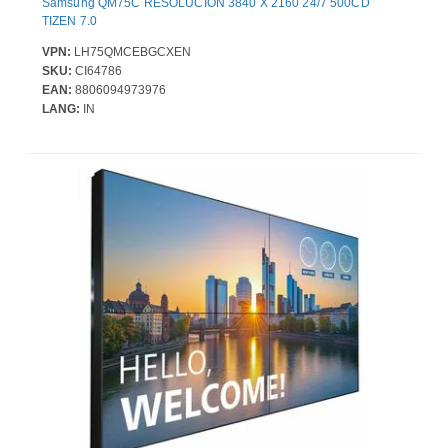
Samsung QM75C RESOLUCION 3840 X 2160 24/7 500CD
TIZEN 7.0
VPN:
LH75QMCEBGCXEN
SKU:
CI64786
EAN:
8806094973976
LANG:
IN