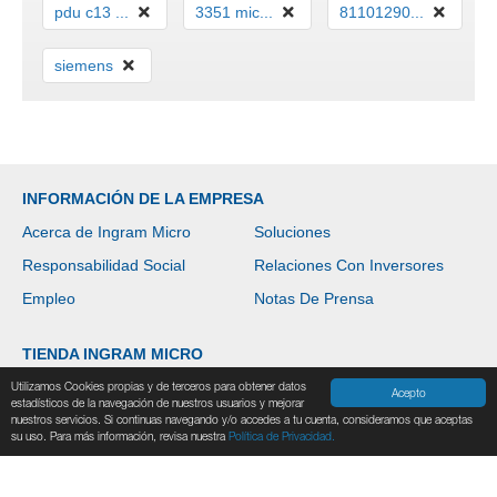
pdu c13 ...
3351 mic...
81101290...
siemens
INFORMACIÓN DE LA EMPRESA
Acerca de Ingram Micro
Soluciones
Responsabilidad Social
Relaciones Con Inversores
Empleo
Notas De Prensa
TIENDA INGRAM MICRO
Productos
Fabricantes
Utilizamos Cookies propias y de terceros para obtener datos
Acepto
estadísticos de la navegación de nuestros usuarios y mejorar
Boutiques
Noticias y Eventos
nuestros servicios. Si continuas navegando y/o accedes a tu cuenta, consideramos que aceptas
su uso. Para más información, revisa nuestra
Política de Privacidad.
Contáctanos
Ayuda