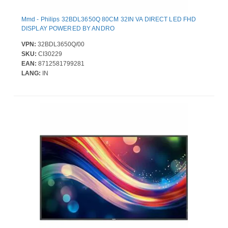
Mmd - Philips 32BDL3650Q 80CM 32IN VA DIRECT LED FHD
DISPLAY POWERED BY ANDRO
VPN:
32BDL3650Q/00
SKU:
CI30229
EAN:
8712581799281
LANG:
IN