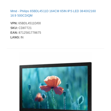
Mmd - Philips 65BDL4511D 164CM 65IN IPS LED 3840X2160
16:9 500CD/QM
VPN:
65BDL4511D/00
SKU:
CD87721
EAN:
8712581778675
LANG:
IN