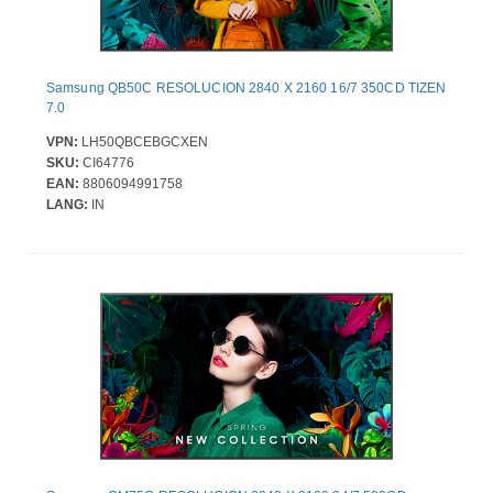
Samsung QB50C RESOLUCION 2840 X 2160 16/7 350CD TIZEN
7.0
VPN:
LH50QBCEBGCXEN
SKU:
CI64776
EAN:
8806094991758
LANG:
IN