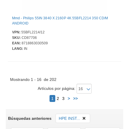
Mmd - Philips 55IN 3840 X 2160P 4K 55BFL2214 350 CD/M
ANDROID
VPN:
55BFL2214/12
SKU:
CD87706
EAN:
8718863030509
LANG:
IN
Mostrando 1 - 16 de 202
Artículos por página:
Siguiente
1
2
3
>
>>
Búsquedas anteriores
HPE INST...