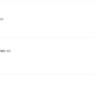
NS
ANG:
NS