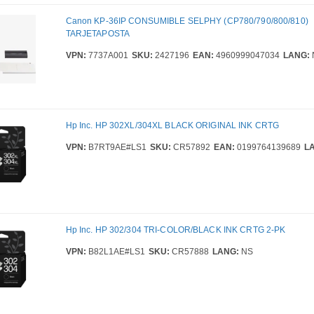
Canon KP-36IP CONSUMIBLE SELPHY (CP780/790/800/810)
TARJETAPOSTA
VPN:
7737A001
SKU:
2427196
EAN:
4960999047034
LANG:
Hp Inc. HP 302XL/304XL BLACK ORIGINAL INK CRTG
VPN:
B7RT9AE#LS1
SKU:
CR57892
EAN:
0199764139689
L
Hp Inc. HP 302/304 TRI-COLOR/BLACK INK CRTG 2-PK
VPN:
B82L1AE#LS1
SKU:
CR57888
LANG:
NS