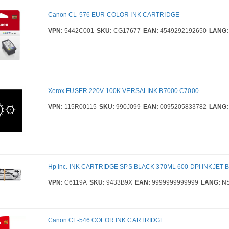
Canon CL-576 EUR COLOR INK CARTRIDGE
VPN:
5442C001
SKU:
CG17677
EAN:
4549292192650
LANG:
Xerox FUSER 220V 100K VERSALINK B7000 C7000
VPN:
115R00115
SKU:
990J099
EAN:
0095205833782
LANG:
Hp Inc. INK CARTRIDGE SPS BLACK 370ML 600 DPI INKJET 
VPN:
C6119A
SKU:
9433B9X
EAN:
9999999999999
LANG:
N
Canon CL-546 COLOR INK CARTRIDGE