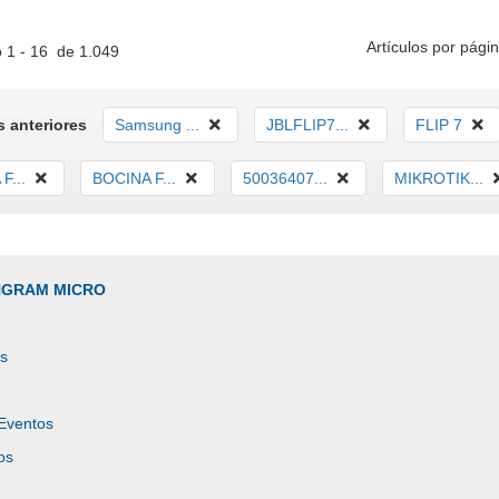
Artículos por págin
 1 - 16 de 1.049
 anteriores
Samsung ...
JBLFLIP7...
FLIP 7
F...
BOCINA F...
50036407...
MIKROTIK...
INGRAM MICRO
es
 Eventos
os