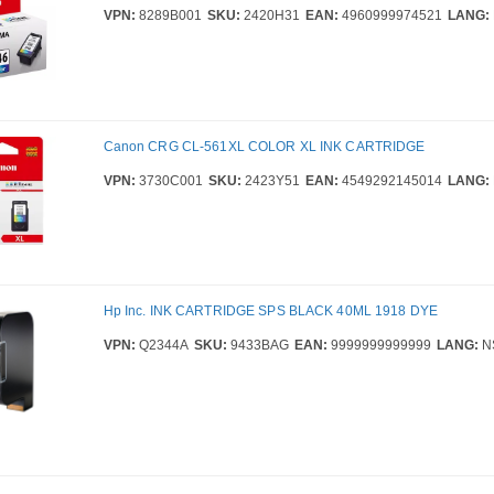
VPN:
8289B001
SKU:
2420H31
EAN:
4960999974521
LANG:
Canon CRG CL-561XL COLOR XL INK CARTRIDGE
VPN:
3730C001
SKU:
2423Y51
EAN:
4549292145014
LANG:
Hp Inc. INK CARTRIDGE SPS BLACK 40ML 1918 DYE
VPN:
Q2344A
SKU:
9433BAG
EAN:
9999999999999
LANG:
N