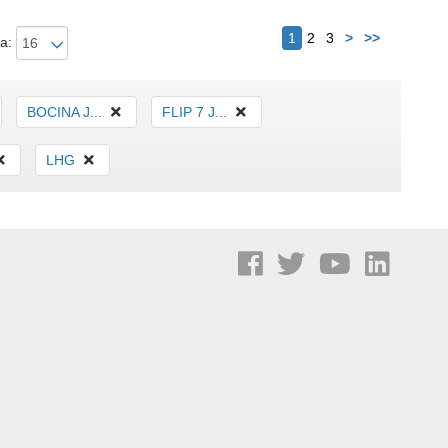
Siguiente
1
2
3
>
>>
a:
BOCINA J...
FLIP 7 J...
LHG