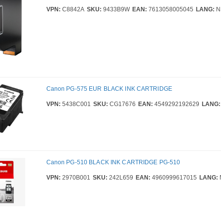
VPN:
C8842A
SKU:
9433B9W
EAN:
7613058005045
LANG:
N
Canon PG-575 EUR BLACK INK CARTRIDGE
VPN:
5438C001
SKU:
CG17676
EAN:
4549292192629
LANG:
Canon PG-510 BLACK INK CARTRIDGE PG-510
VPN:
2970B001
SKU:
242L659
EAN:
4960999617015
LANG: