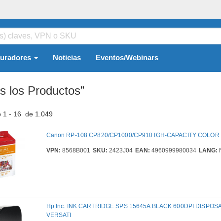
guradores
Noticias
Eventos/Webinars
s los Productos”
 1 - 16 de 1.049
Canon RP-108 CP820/CP1000/CP910 IGH-CAPACITY COLOR
VPN:
8568B001
SKU:
2423J04
EAN:
4960999980034
LANG:
Hp Inc. INK CARTRIDGE SPS 15645A BLACK 600DPI DISPOS
VERSATI