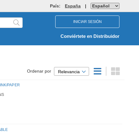
País:
España
|
INICIAR SESIÓN
Conviértete en Distribuidor
Ordenar por
Relevancia
 INK/PAPER
NS
ABLE