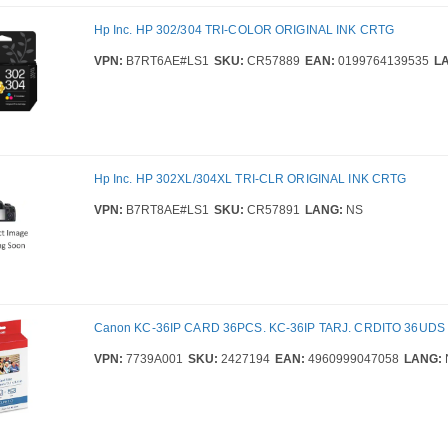
Hp Inc. HP 302/304 TRI-COLOR ORIGINAL INK CRTG
VPN:
B7RT6AE#LS1
SKU:
CR57889
EAN:
0199764139535
L
Hp Inc. HP 302XL/304XL TRI-CLR ORIGINAL INK CRTG
VPN:
B7RT8AE#LS1
SKU:
CR57891
LANG:
NS
Canon KC-36IP CARD 36PCS. KC-36IP TARJ. CRDITO 36UDS
VPN:
7739A001
SKU:
2427194
EAN:
4960999047058
LANG: