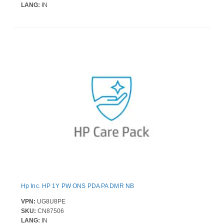
LANG:
IN
Hp Inc. HP 1Y PW ONS PDA PA DMR NB
VPN:
UG8U8PE
SKU:
CN87506
LANG:
IN