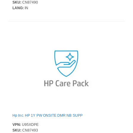
SKU:
CN87490
LANG:
IN
Hp Inc. HP 1Y PW ONSITE DMR NB SUPP
VPN:
U95XDPE
SKU:
CN87493