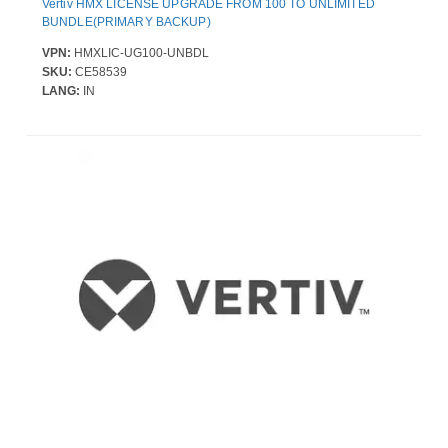
Vertiv HMX LICENSE UPGRADE FROM 100 TO UNLIMITED
BUNDLE(PRIMARY BACKUP)
VPN:
HMXLIC-UG100-UNBDL
SKU:
CE58539
LANG:
IN