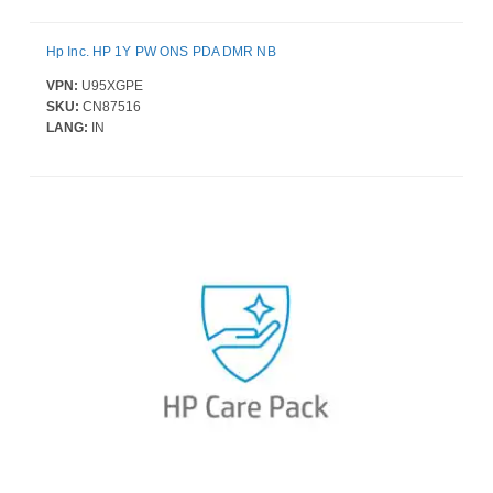
Hp Inc. HP 1Y PW ONS PDA DMR NB
VPN:
U95XGPE
SKU:
CN87516
LANG:
IN