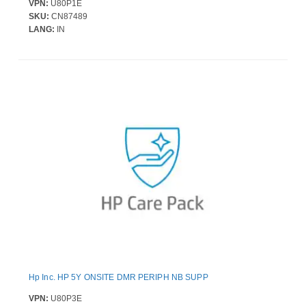
VPN:
U80P1E
SKU:
CN87489
LANG:
IN
Hp Inc. HP 5Y ONSITE DMR PERIPH NB SUPP
VPN:
U80P3E