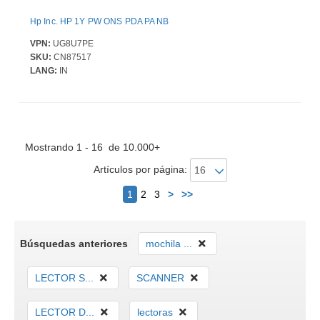
Hp Inc. HP 1Y PW ONS PDA PA NB
VPN:
UG8U7PE
SKU:
CN87517
LANG:
IN
Mostrando 1 - 16 de 10.000+
Artículos por página:
Siguiente
1
2
3
>
>>
Búsquedas anteriores
mochila ...
LECTOR S...
SCANNER
LECTOR D...
lectoras