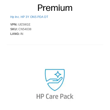
Hp Inc. HP 3Y ONS PDA DT
VPN:
UE5W1E
SKU:
CN54038
LANG:
IN