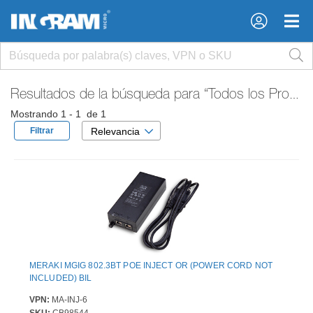
×
×
Resultados de la búsqueda para
“Todos los Productos”
Mostrando 1 - 1 de 1
Filtrar
Relevancia
MERAKI MGIG 802.3BT POE INJECT OR (POWER CORD NOT
INCLUDED) BIL
VPN:
MA-INJ-6
SKU:
CB98544