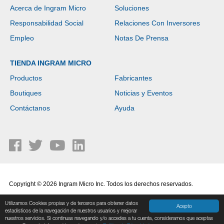
Acerca de Ingram Micro
Soluciones
Responsabilidad Social
Relaciones Con Inversores
Empleo
Notas De Prensa
TIENDA INGRAM MICRO
Productos
Fabricantes
Boutiques
Noticias y Eventos
Contáctanos
Ayuda
Copyright © 2026 Ingram Micro Inc. Todos los derechos reservados.
Política de Privacidad
|
Términos de Uso
Utilizamos Cookies propias y de terceros para obtener datos
Acepto
estadísticos de la navegación de nuestros usuarios y mejorar
nuestros servicios. Si continuas navegando y/o accedes a tu cuenta, consideramos que aceptas