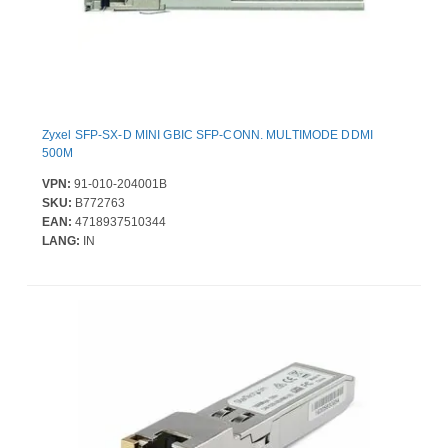
Zyxel SFP-SX-D MINI GBIC SFP-CONN. MULTIMODE DDMI
500M
VPN:
91-010-204001B
SKU:
B772763
EAN:
4718937510344
LANG:
IN