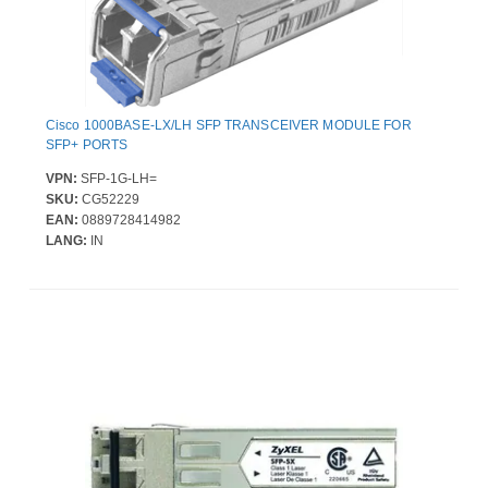
Cisco 1000BASE-LX/LH SFP TRANSCEIVER MODULE FOR
SFP+ PORTS
VPN:
SFP-1G-LH=
SKU:
CG52229
EAN:
0889728414982
LANG:
IN