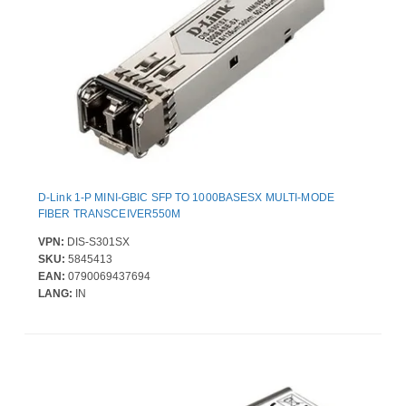
D-Link 1-P MINI-GBIC SFP TO 1000BASESX MULTI-MODE
FIBER TRANSCEIVER550M
VPN:
DIS-S301SX
SKU:
5845413
EAN:
0790069437694
LANG:
IN