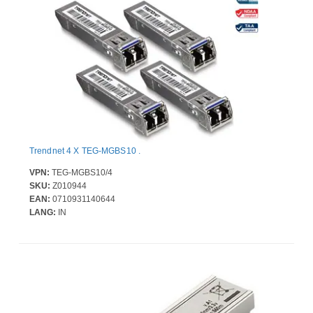
Trendnet 4 X TEG-MGBS10 .
VPN:
TEG-MGBS10/4
SKU:
Z010944
EAN:
0710931140644
LANG:
IN