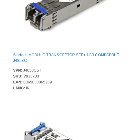
Startech MODULO TRANSCEPTOR SFP+ 1GB COMPATIBLE
J4858C
VPN:
J4858CST
SKU:
V933703
EAN:
0065030865289
LANG:
IN