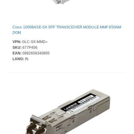
Cisco 1000BASE-SX SFP TRANSCEIVER MODULE MMF 850NM
DOM
VPN:
GLC-SX-MMD=
SKU:
677P406
EAN:
0882658340895
LANG:
IN