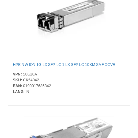
HPE NW ION 1G LX SFP LC 1 LX SFP LC 10KM SMF XCVR
VPN:
S0G20A
SKU:
CK54042
EAN:
0190017685342
LANG:
IN